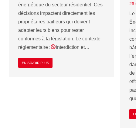
26 
énergétique du secteur résidentiel. Ces
décisions impactent directement les
Le
propriétaires bailleurs qui doivent
Én
adapter leurs biens pour rester
inc
conformes à la législation. Le contexte
co
réglementaire :
interdiction et…
bât
l’e
EN SAVOIR PLUS
dan
de
eff
pa
que
E