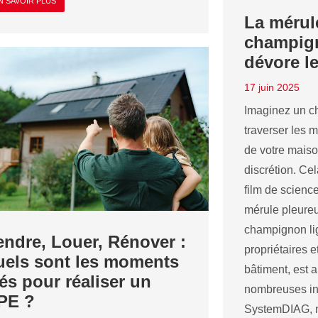
N SAVOIR PLUS
La mérul
champign
dévore l
17 juin 2025
Imaginez un c
traverser les m
de votre maison
discrétion. Ce
film de science-
mérule pleureu
champignon lig
endre, Louer, Rénover :
propriétaires 
uels sont les moments
bâtiment, est 
lés pour réaliser un
nombreuses in
PE ?
SystemDIAG,