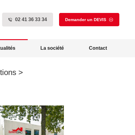
O
Actualités
La société
Contact
02 41 36 33 34
Demander un DEVIS
ualités
La société
Contact
tions >