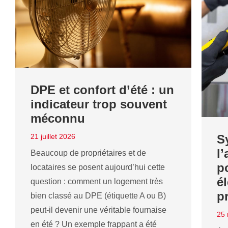
DPE et confort d’été : un
indicateur trop souvent
méconnu
21 juillet 2026
S
l
Beaucoup de propriétaires et de
po
locataires se posent aujourd’hui cette
é
question : comment un logement très
p
bien classé au DPE (étiquette A ou B)
peut-il devenir une véritable fournaise
25
en été ? Un exemple frappant a été