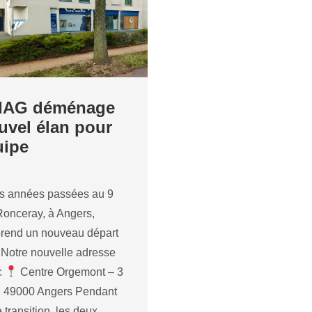
IAG déménage
vel élan pour
uipe
rs années passées au 9
Ronceray, à Angers,
rend un nouveau départ
 Notre nouvelle adresse
:
Centre Orgemont – 3
é, 49000 Angers Pendant
 transition, les deux