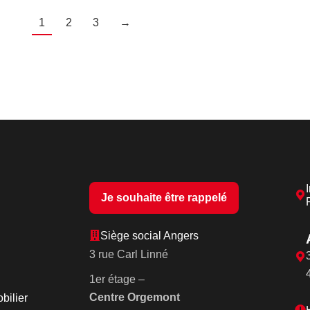
1
2
3
→
Je souhaite être rappelé
Siège social Angers
3 rue Carl Linné
1er étage –
Centre Orgemont
bilier