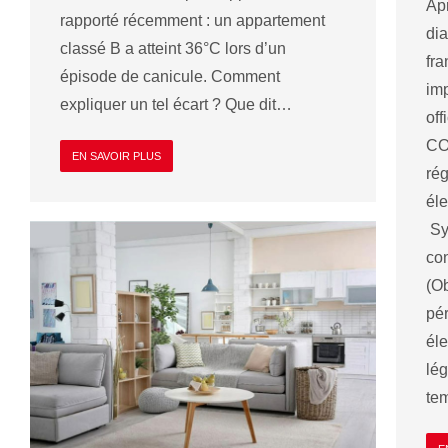
Ap
rapporté récemment : un appartement
di
classé B a atteint 36°C lors d’un
fra
épisode de canicule. Comment
imp
expliquer un tel écart ? Que dit…
off
CO
EN SAVOIR PLUS
rég
éle
Sy
con
(Ob
pér
éle
lég
te