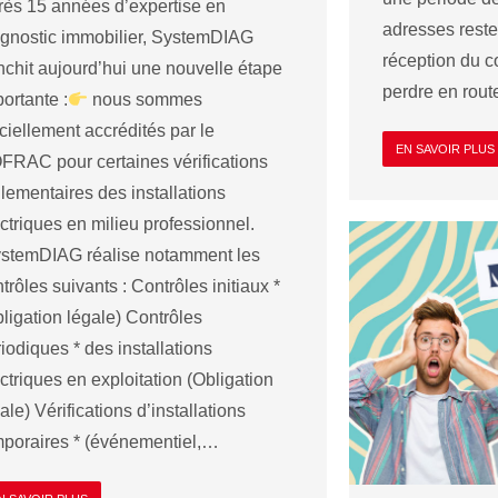
rès 15 années d’expertise en
adresses reste
agnostic immobilier, SystemDIAG
réception du co
nchit aujourd’hui une nouvelle étape
perdre en rou
ortante :
nous sommes
iciellement accrédités par le
EN SAVOIR PLUS
FRAC pour certaines vérifications
lementaires des installations
ctriques en milieu professionnel.
stemDIAG réalise notamment les
trôles suivants : Contrôles initiaux *
ligation légale) Contrôles
iodiques * des installations
ctriques en exploitation (Obligation
ale) Vérifications d’installations
mporaires * (événementiel,…