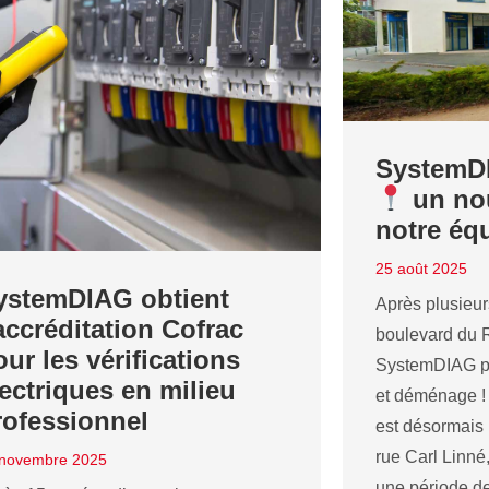
SystemD
un nou
notre éq
25 août 2025
ystemDIAG obtient
Après plusieu
’accréditation Cofrac
boulevard du 
ur les vérifications
SystemDIAG p
lectriques en milieu
et déménage !
rofessionnel
est désormais 
rue Carl Linn
 novembre 2025
une période de